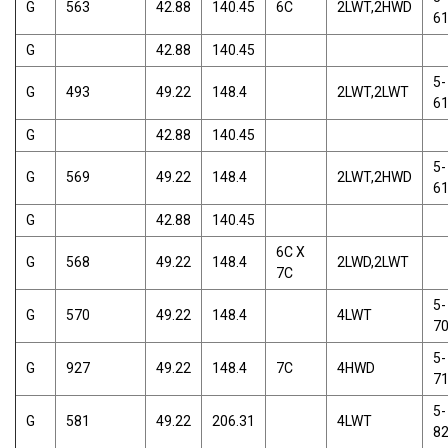
G
563
42.88
140.45
6C
2LWT,2HWD
6
G
42.88
140.45
5-
G
493
49.22
148.4
2LWT,2LWT
6
G
42.88
140.45
5-
G
569
49.22
148.4
2LWT,2HWD
6
G
42.88
140.45
6C X
G
568
49.22
148.4
2LWD,2LWT
7C
5-
G
570
49.22
148.4
4LWT
7
5-
G
927
49.22
148.4
7C
4HWD
7
5-
G
581
49.22
206.31
4LWT
8