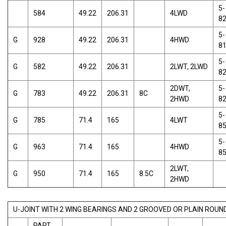
5-
584
49.22
206.31
4LWD
8
5-
G
928
49.22
206.31
4HWD
8
5-
G
582
49.22
206.31
2LWT, 2LWD
8
2DWT,
5-
G
783
49.22
206.31
8C
2HWD
8
5-
G
785
71.4
165
4LWT
8
5-
G
963
71.4
165
4HWD
8
2LWT,
G
950
71.4
165
8.5C
2HWD
U-JOINT WITH 2 WING BEARINGS AND 2 GROOVED OR PLAIN ROUN
PART