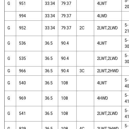
5-
G
951
33.34
79.37
4LWT
2
994
33.34
79.37
4LWD
5-
G
952
33.34
79.37
2C
2LWT,2LWD
2
5-
G
536
36.5
90.4
4LWT
3
5-
G
535
36.5
90.4
2LWT,2LWD
3
G
966
36.5
90.4
3C
2LWT,2HWD
5-
G
540
36.5
108
4LWT
4
5-
G
969
36.5
108
4HWD
4
5-
G
541
36.5
108
2LWT,2LWD
4
5-
G
929
36.5
108
4C
2LWT,2HWD