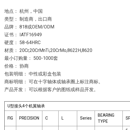
地点： 杭州，中国
类型： 制造商，出口商
品牌： 818或OEM/ODM
证书： IATF16949
硬度： 58-64HRC
材质： 20Cr,20CrMnTi,20CrMo,8622H,8620
最小订购量： 500-1000套
价格： 协商
包装明细： 中性或彩盒包装
商标明细： 可在十字轴体或轴承圈上标注商标。
产品开发： 可以根据客户的图纸或样品开发。
U型接头4个机翼轴承
BEARING
FIG
PRECISION
C
L
Series
S
TYPE