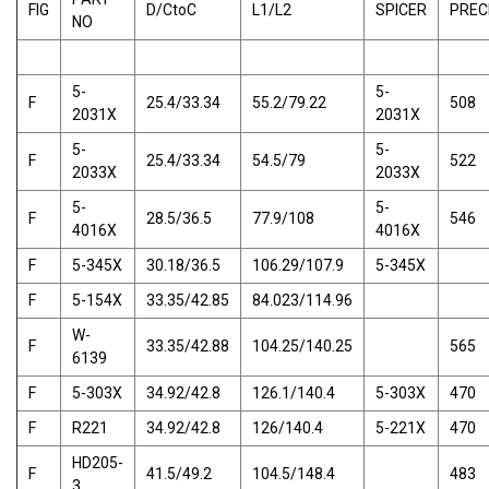
FIG
D/CtoC
L1/L2
SPICER
PREC
NO
5-
5-
F
25.4/33.34
55.2/79.22
508
2031X
2031X
5-
5-
F
25.4/33.34
54.5/79
522
2033X
2033X
5-
5-
F
28.5/36.5
77.9/108
546
4016X
4016X
F
5-345X
30.18/36.5
106.29/107.9
5-345X
F
5-154X
33.35/42.85
84.023/114.96
W-
F
33.35/42.88
104.25/140.25
565
6139
F
5-303X
34.92/42.8
126.1/140.4
5-303X
470
F
R221
34.92/42.8
126/140.4
5-221X
470
HD205-
F
41.5/49.2
104.5/148.4
483
3