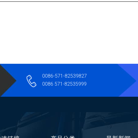
0086-571-82539827
0086 571-82535999