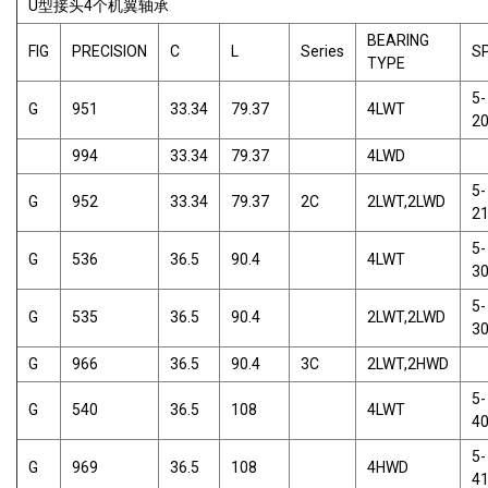
U型接头4个机翼轴承
BEARING
FIG
PRECISION
C
L
Series
S
TYPE
5-
G
951
33.34
79.37
4LWT
2
994
33.34
79.37
4LWD
5-
G
952
33.34
79.37
2C
2LWT,2LWD
2
5-
G
536
36.5
90.4
4LWT
3
5-
G
535
36.5
90.4
2LWT,2LWD
3
G
966
36.5
90.4
3C
2LWT,2HWD
5-
G
540
36.5
108
4LWT
4
5-
G
969
36.5
108
4HWD
4