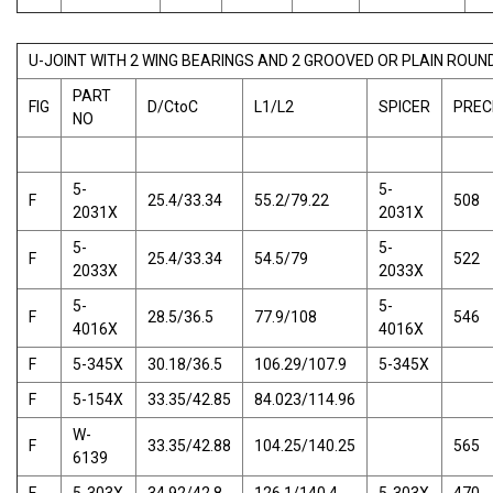
U-JOINT WITH 2 WING BEARINGS AND 2 GROOVED OR PLAIN ROUN
PART
FIG
D/CtoC
L1/L2
SPICER
PREC
NO
5-
5-
F
25.4/33.34
55.2/79.22
508
2031X
2031X
5-
5-
F
25.4/33.34
54.5/79
522
2033X
2033X
5-
5-
F
28.5/36.5
77.9/108
546
4016X
4016X
F
5-345X
30.18/36.5
106.29/107.9
5-345X
F
5-154X
33.35/42.85
84.023/114.96
W-
F
33.35/42.88
104.25/140.25
565
6139