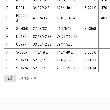
F
5-303X
34.92/42.8
126.1/140.4
5-303X
470
F
R221
34.92/42.8
126/140.4
5-221X
470
HD205-
F
41.5/49.2
104.5/148.4
483
3
F
S-D868
27.03/32
41.6/67.2
S-D868
F
UJ480
32.18/42.88
78.95/115.06
F
UJ997
33.35/42.88
79/115.06
F
5-330X
41.2/49.2
142/148.2
5-330X
F
S-C673
52.37/71.6
174.2/179.6
S-C673
F
S-C674
52.37/71.6
207.8/213.2
S-C674
浏览数: 774