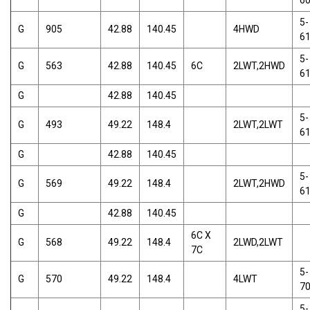
6
5-
G
905
42.88
140.45
4HWD
6
5-
G
563
42.88
140.45
6C
2LWT,2HWD
6
G
42.88
140.45
5-
G
493
49.22
148.4
2LWT,2LWT
6
G
42.88
140.45
5-
G
569
49.22
148.4
2LWT,2HWD
6
G
42.88
140.45
6C X
G
568
49.22
148.4
2LWD,2LWT
7C
5-
G
570
49.22
148.4
4LWT
7
5-