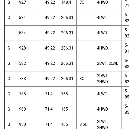
G
927
49.22
148.4
7C
4HWD
7
5-
G
581
49.22
206.31
4LWT
8
5-
584
49.22
206.31
4LWD
8
5-
G
928
49.22
206.31
4HWD
8
5-
G
582
49.22
206.31
2LWT, 2LWD
8
2DWT,
5-
G
783
49.22
206.31
8C
2HWD
8
5-
G
785
71.4
165
4LWT
8
5-
G
963
71.4
165
4HWD
8
2LWT,
G
950
71.4
165
8.5C
2HWD