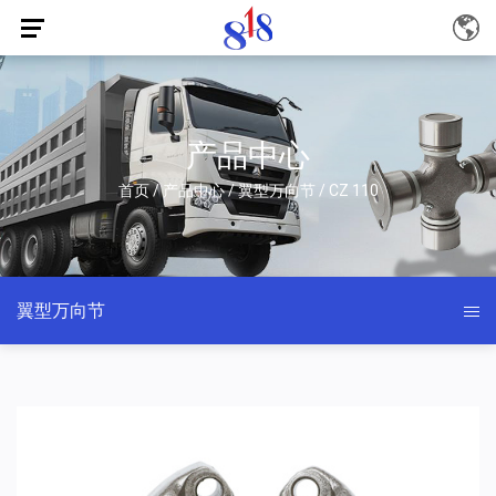
产品中心
首页
/
产品中心
/
翼型万向节
/
CZ 110
翼型万向节