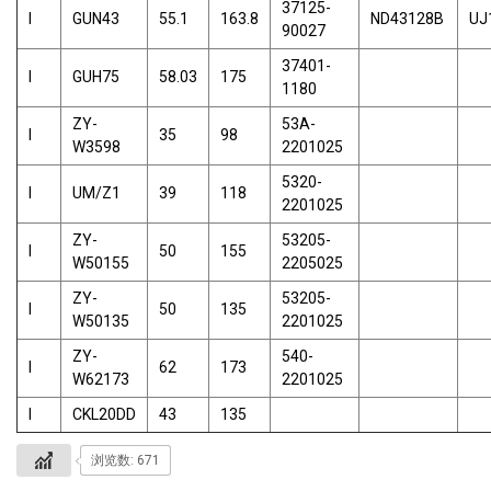
37125-
I
GUN43
55.1
163.8
ND43128B
UJ
90027
37401-
I
GUH75
58.03
175
1180
ZY-
53A-
I
35
98
W3598
2201025
5320-
I
UM/Z1
39
118
2201025
ZY-
53205-
I
50
155
W50155
2205025
ZY-
53205-
I
50
135
W50135
2201025
ZY-
540-
I
62
173
W62173
2201025
I
CKL20DD
43
135
浏览数: 671