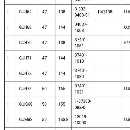
3-302-
I
GUH62
47
138
H47138
UJ
3403-01
04037-
I
GUH68
47
144
UJ
4008
37401-
I
GUH70
47
138
51
1061
37401-
I
GUH71
47
144
1010
37401-
I
GUH72
47
144
1080
37401-
I
GUH73
50
165
UJ
1021
1-37300-
I
GUIS68
50
155
082-0
12019-
I
GUM83
52
153.8
UJ
10000