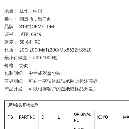
地点： 杭州，中国
类型： 制造商，出口商
品牌： 818或OEM/ODM
证书： IATF16949
硬度： 58-64HRC
材质： 20Cr,20CrMnTi,20CrMo,8622H,8620
最小订购量： 500-1000套
价格： 协商
包装明细： 中性或彩盒包装
商标明细： 可在十字轴体或轴承圈上标注商标。
产品开发： 可以根据客户的图纸或样品开发。
U型接头开槽轴承
ORIGINAL
FIG
PART NO
D
L
KOYO
MA
NO