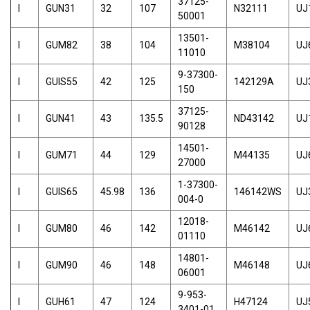
37125-
I
GUN31
32
107
N32111
UJ
50001
13501-
I
GUM82
38
104
M38104
UJ
11010
9-37300-
I
GUIS55
42
125
142129A
UJ
150
37125-
I
GUN41
43
135.5
ND43142
UJ
90128
14501-
I
GUM71
44
129
M44135
UJ
27000
1-37300-
I
GUIS65
45.98
136
146142WS
UJ
004-0
12018-
I
GUM80
46
142
M46142
UJ
01110
14801-
I
GUM90
46
148
M46148
UJ
06001
9-953-
I
GUH61
47
124
H47124
UJ
3401-01