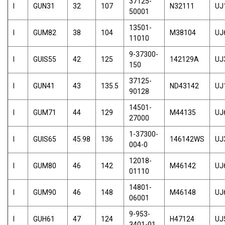
37125-
I
GUN31
32
107
N32111
UJ
50001
13501-
I
GUM82
38
104
M38104
UJ
11010
9-37300-
I
GUIS55
42
125
142129A
UJ
150
37125-
I
GUN41
43
135.5
ND43142
UJ
90128
14501-
I
GUM71
44
129
M44135
UJ
27000
1-37300-
I
GUIS65
45.98
136
146142WS
UJ
004-0
12018-
I
GUM80
46
142
M46142
UJ
01110
14801-
I
GUM90
46
148
M46148
UJ
06001
9-953-
I
GUH61
47
124
H47124
UJ
3401-01