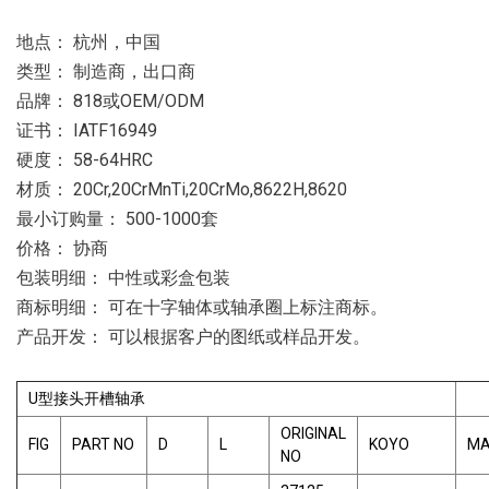
地点： 杭州，中国
类型： 制造商，出口商
品牌： 818或OEM/ODM
证书： IATF16949
硬度： 58-64HRC
材质： 20Cr,20CrMnTi,20CrMo,8622H,8620
最小订购量： 500-1000套
价格： 协商
包装明细： 中性或彩盒包装
商标明细： 可在十字轴体或轴承圈上标注商标。
产品开发： 可以根据客户的图纸或样品开发。
U型接头开槽轴承
ORIGINAL
FIG
PART NO
D
L
KOYO
MA
NO