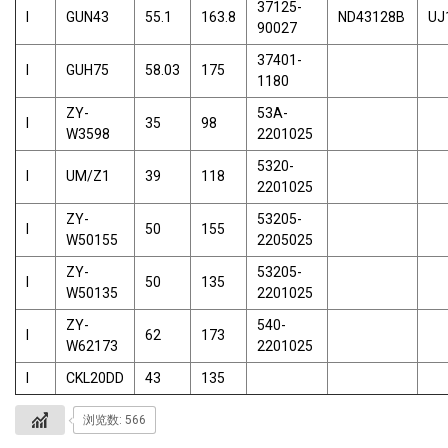
37125-
I
GUN43
55.1
163.8
ND43128B
UJ
90027
37401-
I
GUH75
58.03
175
1180
ZY-
53A-
I
35
98
W3598
2201025
5320-
I
UM/Z1
39
118
2201025
ZY-
53205-
I
50
155
W50155
2205025
ZY-
53205-
I
50
135
W50135
2201025
ZY-
540-
I
62
173
W62173
2201025
I
CKL20DD
43
135
浏览数: 566