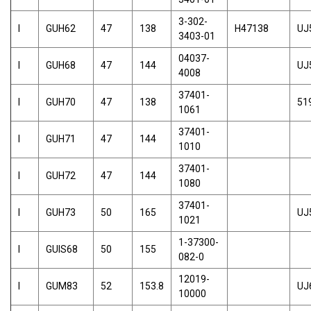
3-302-
I
GUH62
47
138
H47138
UJ
3403-01
04037-
I
GUH68
47
144
UJ
4008
37401-
I
GUH70
47
138
51
1061
37401-
I
GUH71
47
144
1010
37401-
I
GUH72
47
144
1080
37401-
I
GUH73
50
165
UJ
1021
1-37300-
I
GUIS68
50
155
082-0
12019-
I
GUM83
52
153.8
UJ
10000